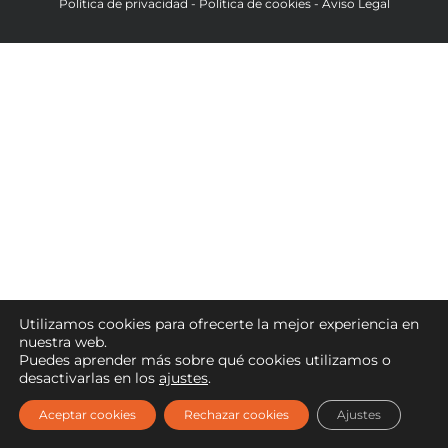
Política de privacidad
-
Política de cookies
-
Aviso Legal
Utilizamos cookies para ofrecerte la mejor experiencia en
nuestra web.
Puedes aprender más sobre qué cookies utilizamos o
desactivarlas en los
ajustes
.
Aceptar cookies
Rechazar cookies
Ajustes