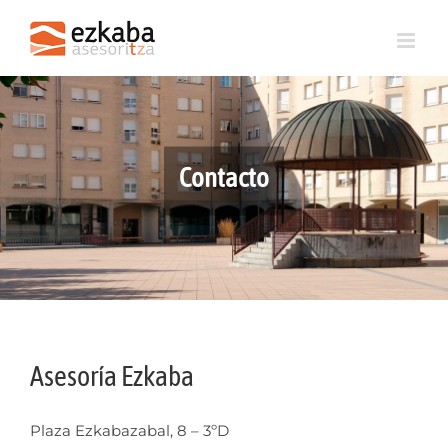
Saltar
al
contenido
Contacto
Asesoría Ezkaba
Plaza Ezkabazabal, 8 – 3ºD